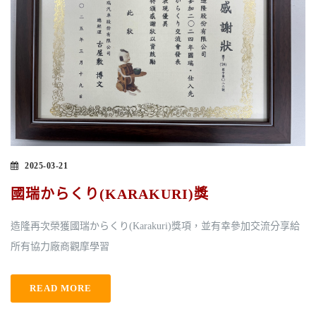
2025-03-21
國瑞からくり(KARAKURI)獎
造隆再次榮獲國瑞からくり(Karakuri)獎項，並有幸參加交流分享給
所有協力廠商觀摩學習
READ MORE