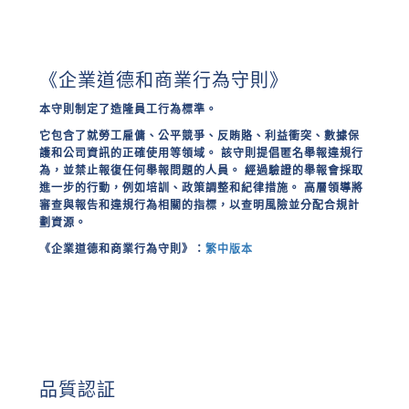
《企業道德和商業行為守則》
本守則制定了造隆員工行為標準。
它包含了就勞工雇傭、公平競爭、反賄賂、利益衝突、數據保
護和公司資訊的正確使用等領域。 該守則提倡匿名舉報違規行
為，並禁止報復任何舉報問題的人員。 經過驗證的舉報會採取
進一步的行動，例如培訓、政策調整和紀律措施。 高層領導將
審查與報告和違規行為相關的指標，以查明風險並分配合規計
劃資源。
《企業道德和商業行為守則》：
繁中版本
品質認証