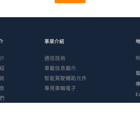
介
事業介紹
介
通信技術
桃
紹
車載信息顯示
電
術
智能駕駛輔助元件
傳
息
專用車輛電子
E
們