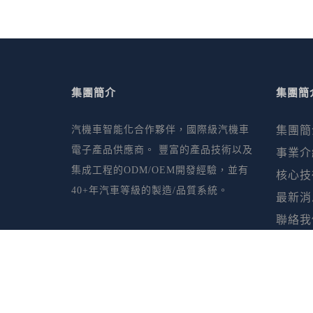
集團簡介
集團簡
汽機車智能化合作夥伴，國際級汽機車
集團簡
電子產品供應商。 豐富的產品技術以及
事業介
集成工程的ODM/OEM開發經驗，並有
核心技
40+年汽車等級的製造/品質系統。
最新消
聯絡我