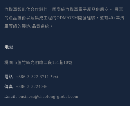
汽機車智能化合作夥伴，國際級汽機車電子產品供應商。 豐富
的產品技術以及集成工程的ODM/OEM開發經驗，並有40+年汽
車等級的製造/品質系統。
地址
桃園市蘆竹區光明路二段151巷10號
電話:
+886-3-322 3711 *ext
傳真:
+886-3-3224046
Email:
business@chaolong-global.com
© Copyright Chao Long 2017. All Rights Reserved.