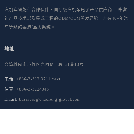
汽机车智能化合作伙伴，国际级汽机车电子产品供应商。 丰富
的产品技术以及集成工程的ODM/OEM開发经验，并有40+年汽
车等级的製造/品质系统。
地址
台湾桃园市芦竹区光明路二段151巷10号
电话:
+886-3-322 3711 *ext
传真:
+886-3-3224046
Email:
business@chaolong-global.com
© Copyright Chao Long 2017. All Rights Reserved.