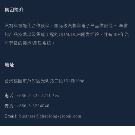
集团简介
汽机车智能化合作伙伴，国际级汽机车电子产品供应商。 丰富
的产品技术以及集成工程的ODM/OEM開发经验，并有40+年汽
车等级的製造/品质系统。
地址
台湾桃园市芦竹区光明路二段151巷10号
电话:
+886-3-322 3711 *ext
传真:
+886-3-3224046
Email:
business@chaolong-global.com