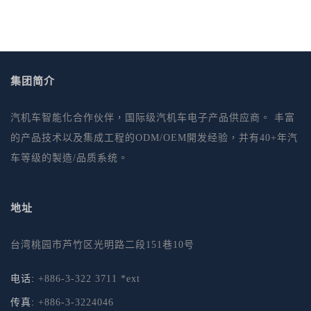
集团简介
汽机车智能化合作伙伴，国际级汽机车电子产品供应商。 丰富
的产品技术以及集成工程的ODM/OEM開发经验，并有40+年汽
车等级的製造/品质系统。
地址
台湾桃园市芦竹区光明路二段151巷10号
电话:
+886-3-322 3711 *ext
传真:
+886-3-3224046