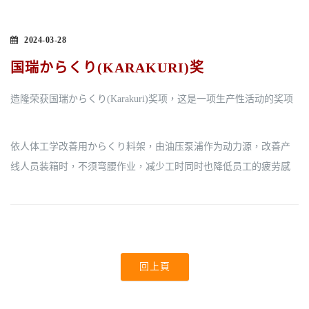
2024-03-28
国瑞からくり(KARAKURI)奖
造隆荣获国瑞からくり(Karakuri)奖项，这是一项生产性活动的奖项
依人体工学改善用からくり料架，由油压泵浦作为动力源，改善产
线人员装箱时，不须弯腰作业，减少工时同时也降低员工的疲劳感
回上頁