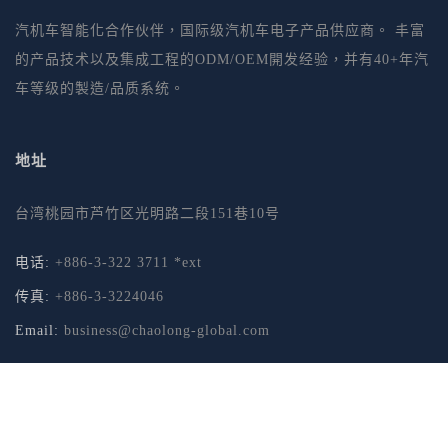
汽机车智能化合作伙伴，国际级汽机车电子产品供应商。 丰富
的产品技术以及集成工程的ODM/OEM開发经验，并有40+年汽
车等级的製造/品质系统。
地址
台湾桃园市芦竹区光明路二段151巷10号
电话:
+886-3-322 3711 *ext
传真:
+886-3-3224046
Email:
business@chaolong-global.com
© Copyright Chao Long 2017. All Rights Reserved.