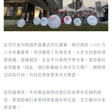
此次灯会为桃园年度重点文化盛事，吸引高达 2,030 万
人次共襄盛举，充分展现了在地艺术、人文与创意的深
厚底蕴。
造隆相信，企业不只是经济参与者，更应是社
会贡献者。因此，我们积极投入地方文化推广，期待透
过实际行动，为社区带来更多光与希望。
这份感谢状，不仅象征政府对我们社会责任实践的肯
定，更激励我们未来持续投身在地公益、文化推动与永
续发展。